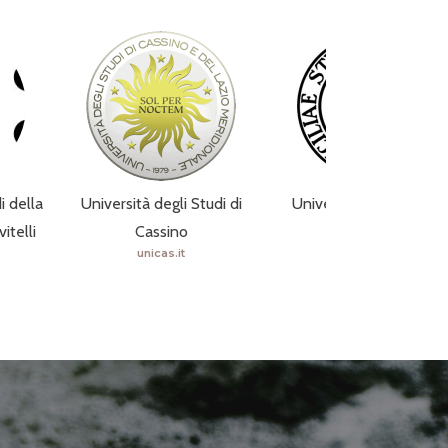
i della
Università degli Studi di
Università degli studi d
itelli
Cassino
Catania
unicas.it
unict.it